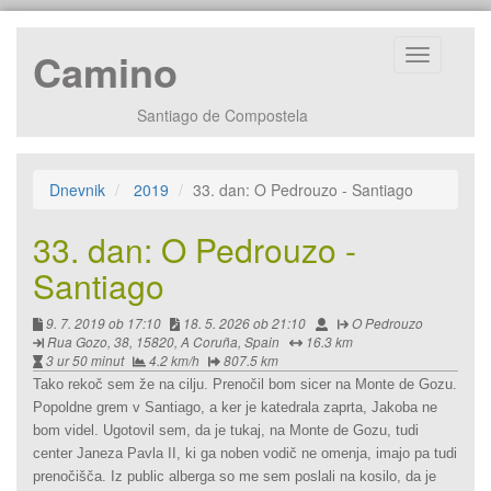
Camino
Prikaži
navigacijo
Santiago de Compostela
Dnevnik
2019
33. dan: O Pedrouzo - Santiago
33. dan: O Pedrouzo -
Santiago
Ustvarjeno:
Urejeno:
Avtor:
Izhodišče:
9. 7. 2019 ob 17:10
18. 5. 2026 ob 21:10
O Pedrouzo
Cilj:
Razdalja:
Rua Gozo, 38, 15820, A Coruña, Spain
16.3 km
Čas:
Povprečna
Razdalja
3 ur 50 minut
4.2 km/h
807.5 km
histrost:
od
Tako rekoč sem že na cilju. Prenočil bom sicer na Monte de Gozu.
zacetka
Popoldne grem v Santiago, a ker je katedrala zaprta, Jakoba ne
poti:
bom videl. Ugotovil sem, da je tukaj, na Monte de Gozu, tudi
center Janeza Pavla II, ki ga noben vodič ne omenja, imajo pa tudi
prenočišča. Iz public alberga so me sem poslali na kosilo, da je