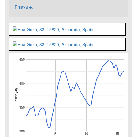
Prijava
450
400
Višina [m]
350
300
5
10
15