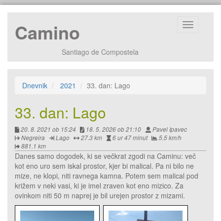
Camino
Prikaži
navigacijo
Santiago de Compostela
Dnevnik
2021
33. dan: Lago
33. dan: Lago
Ustvarjeno:
Urejeno:
Avtor:
20. 8. 2021 ob 15:24
18. 5. 2026 ob 21:10
Pavel Ipavec
Izhodišče:
Cilj:
Razdalja:
Čas:
Povprečna
Negreira
Lago
27.3 km
6 ur 47 minut
5.5 km/h
Razdalja
histrost:
881.1 km
od
Danes samo dogodek, ki se večkrat zgodi na Caminu: več
zacetka
kot eno uro sem iskal prostor, kjer bi malical. Pa ni bilo ne
poti:
mize, ne klopi, niti ravnega kamna. Potem sem malical pod
križem v neki vasi, ki je imel zraven kot eno mizico. Za
ovinkom niti 50 m naprej je bil urejen prostor z mizami.