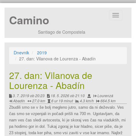
Camino
Prikaži
navigacijo
Santiago de Compostela
Dnevnik
2019
27. dan: Vilanova de Lourenza - Abadín
27. dan: Vilanova de
Lourenza - Abadín
Ustvarjeno:
Urejeno:
Avtor:
Izhodišče:
3. 7. 2019 ob 20:23
18. 5. 2026 ob 21:10
Lourenzá
Cilj:
Razdalja:
Čas:
Povprečna
Razdalja
Abadín
27.0 km
6 ur 19 minut
4.3 km/h
664.5 km
histrost:
od
Zbudili smo se v še bolj megleno jutro, samo da ni deževalo. Ves
zacetka
čas smo se vzpenjali in počadi prišli na 700 m. Ugotavljam, da
poti:
nam ves čas sledi avtocesta, ki je skoraj ves čas na viaduktih, mi
pa hodimo gor in dol. Tukaj zgoraj je kar hladno, sicer piše, da je
23 stopinj, toda ker piha, smo vsi zaviti v vse kar imamo. Najbrž