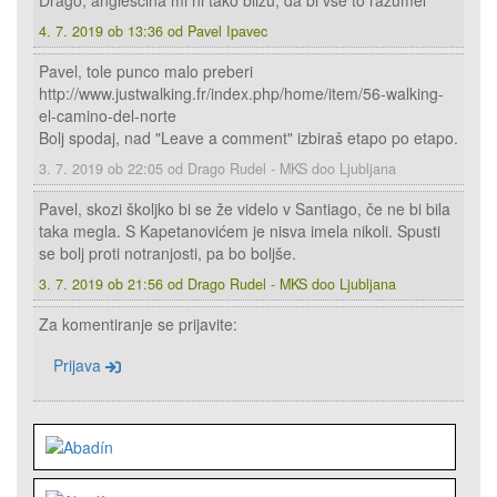
Drago, angleščina mi ni tako blizu, da bi vse to razumel
4. 7. 2019 ob 13:36 od Pavel Ipavec
Pavel, tole punco malo preberi
http://www.justwalking.fr/index.php/home/item/56-walking-
el-camino-del-norte
Bolj spodaj, nad "Leave a comment" izbiraš etapo po etapo.
3. 7. 2019 ob 22:05 od Drago Rudel - MKS doo Ljubljana
Pavel, skozi školjko bi se že videlo v Santiago, če ne bi bila
taka megla. S Kapetanovićem je nisva imela nikoli. Spusti
se bolj proti notranjosti, pa bo boljše.
3. 7. 2019 ob 21:56 od Drago Rudel - MKS doo Ljubljana
Za komentiranje se prijavite:
Prijava